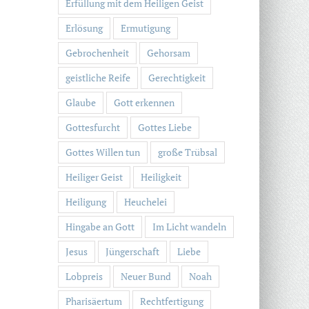
Erfüllung mit dem Heiligen Geist
Erlösung
Ermutigung
Gebrochenheit
Gehorsam
geistliche Reife
Gerechtigkeit
Glaube
Gott erkennen
Gottesfurcht
Gottes Liebe
Gottes Willen tun
große Trübsal
Heiliger Geist
Heiligkeit
Heiligung
Heuchelei
Hingabe an Gott
Im Licht wandeln
Jesus
Jüngerschaft
Liebe
Lobpreis
Neuer Bund
Noah
Pharisäertum
Rechtfertigung