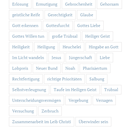
Erlösung
Ermutigung
Gebrochenheit
Gehorsam
geistliche Reife
Gerechtigkeit
Glaube
Gott erkennen
Gottesfurcht
Gottes Liebe
Gottes Willen tun
große Trübsal
Heiliger Geist
Heiligkeit
Heiligung
Heuchelei
Hingabe an Gott
Im Licht wandeln
Jesus
Jüngerschaft
Liebe
Lobpreis
Neuer Bund
Noah
Pharisäertum
Rechtfertigung
richtige Prioritäten
Salbung
Selbstverleugnung
Taufe im Heiligen Geist
Trübsal
Unterscheidungsvermögen
Vergebung
Versagen
Versuchung
Zerbruch
Zusammenarbeit im Leib Christi
Überwinder sein