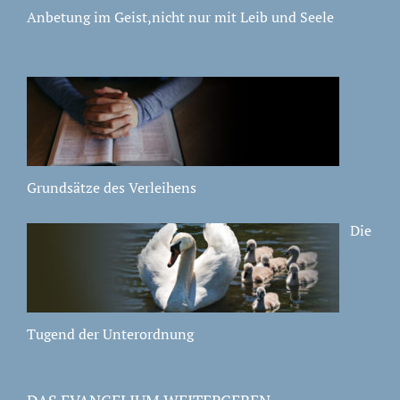
Anbetung im Geist,nicht nur mit Leib und Seele
Grundsätze des Verleihens
Die
Tugend der Unterordnung