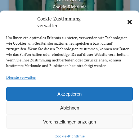
Cookie-Richtlinie
Ich stimme zu
Cookie-Zustimmung
verwalten
Um Ihnen ein optimales Erlebnis zu bieten, verwenden wir Technologien
wie Cookies, um Geräteinformationen zu speichern bzw. darauf
zuzugreifen. Wenn Sie diesen Technologien zustimmen, können wir Daten
BIBELVERS DES TAGES
wie das Surfverhalten oder eindeutige IDs auf dieser Website verarbeiten.
Wenn Sie Ihre Zustimmung nicht erteilen oder zurückziehen, können
bestimmte Merkmale und Funktionen beeinträchtigt werden.
Auch bis in euer Alter bin ich derselbe, und ich will
euch tragen, bis ihr grau werdet. Ich habe es getan; ich
Dienste verwalten
will heben und tragen und erretten.
Jesaja 46:4
Akzeptieren
Ablehnen
Voreinstellungen anzeigen
Impressum Datenschutz
Cookie-Richtlinie