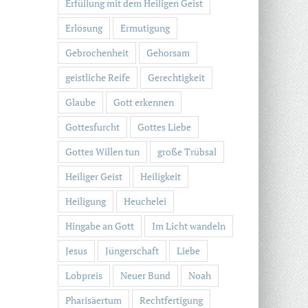
Erfüllung mit dem Heiligen Geist
Erlösung
Ermutigung
Gebrochenheit
Gehorsam
geistliche Reife
Gerechtigkeit
Glaube
Gott erkennen
Gottesfurcht
Gottes Liebe
Gottes Willen tun
große Trübsal
Heiliger Geist
Heiligkeit
Heiligung
Heuchelei
Hingabe an Gott
Im Licht wandeln
Jesus
Jüngerschaft
Liebe
Lobpreis
Neuer Bund
Noah
Pharisäertum
Rechtfertigung