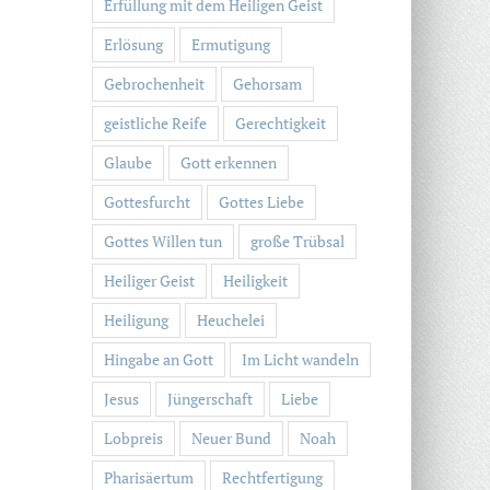
Erfüllung mit dem Heiligen Geist
Erlösung
Ermutigung
Gebrochenheit
Gehorsam
geistliche Reife
Gerechtigkeit
Glaube
Gott erkennen
Gottesfurcht
Gottes Liebe
Gottes Willen tun
große Trübsal
Heiliger Geist
Heiligkeit
Heiligung
Heuchelei
Hingabe an Gott
Im Licht wandeln
Jesus
Jüngerschaft
Liebe
Lobpreis
Neuer Bund
Noah
Pharisäertum
Rechtfertigung