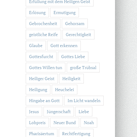
Erfüllung mit dem Heiligen Geist
Erlösung
Ermutigung
Gebrochenheit
Gehorsam
geistliche Reife
Gerechtigkeit
Glaube
Gott erkennen
Gottesfurcht
Gottes Liebe
Gottes Willen tun
große Trübsal
Heiliger Geist
Heiligkeit
Heiligung
Heuchelei
Hingabe an Gott
Im Licht wandeln
Jesus
Jüngerschaft
Liebe
Lobpreis
Neuer Bund
Noah
Pharisäertum
Rechtfertigung